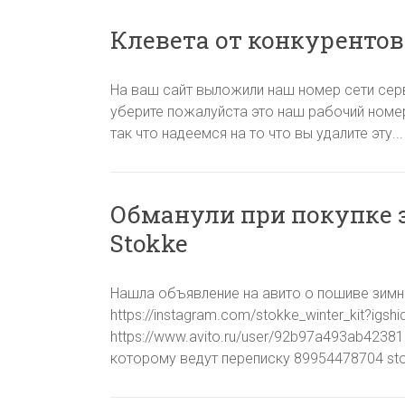
Клевета от конкурентов
На ваш сайт выложили наш номер сети серв
уберите пожалуйста это наш рабочий номер 
так что надеемся на то что вы удалите эту..
Обманули при покупке з
Stokke
Нашла объявление на авито о пошиве зимнико
https://instagram.com/stokke_winter_kit?igsh
https://www.avito.ru/user/92b97a493ab4238
которому ведут переписку 89954478704 stok