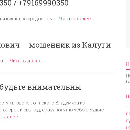
50 / +79169990350
 кидает на предоплату! ...
Читать далее...
ович — мошенник из Калуги
. ...
Читать далее...
П
б
 будьте внимательны
Н
ступил звонок от некого Владимира из
ы, срок и свв код, сразу понятно уебок. Будьте
в
ь далее...
д
н