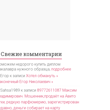
Свежие комментарии
оможем недорого купить диплом
акалавра нужного образца,
подробнее
Егор
к записи
Хотел обмануть »
аконечный Егор Николаевич «
Sahsa1989
к записи
89772611087 Максим
ладимирович. Мошенник,продаёт на Авито
ухи, редкую парфюмерию, зарегистрирован
едавно, деньги собирает на карту