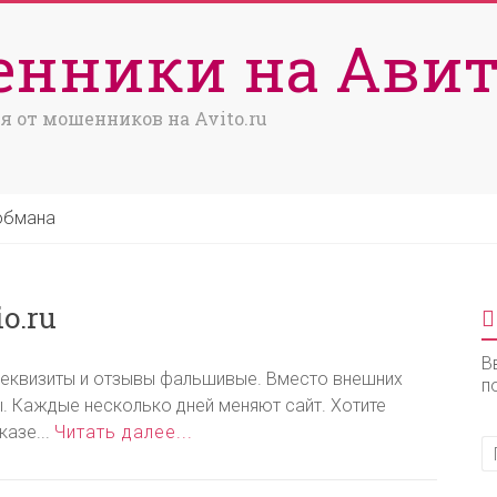
нники на Авит
я от мошенников на Avito.ru
обмана
o.ru
В
е реквизиты и отзывы фальшивые. Вместо внешних
п
. Каждые несколько дней меняют сайт. Хотите
казе...
Читать далее...