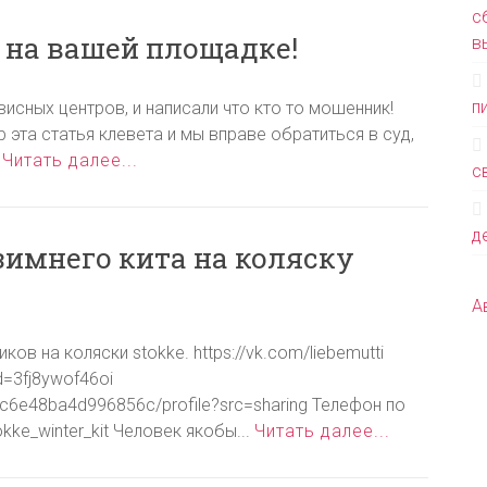
с
 на вашей площадке!
в
п
исных центров, и написали что кто то мошенник!
эта статья клевета и мы вправе обратиться в суд,
.
Читать далее...
с
де
имнего кита на коляску
А
в на коляски stokke. https://vk.com/liebemutti
id=3fj8ywof46oi
1c6e48ba4d996856c/profile?src=sharing Телефон по
ke_winter_kit Человек якобы...
Читать далее...