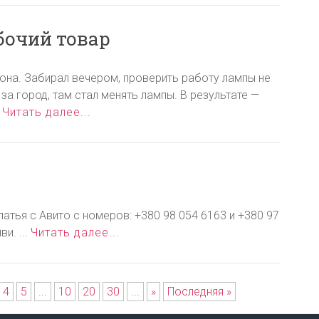
бочий товар
на. Забирал вечером, проверить работу лампы не
за город, там стал менять лампы. В результате —
.
Читать далее...
атья с Авито с номеров: +380 98 054 6163 и +380 97
и. ...
Читать далее...
4
5
...
10
20
30
...
»
Последняя »