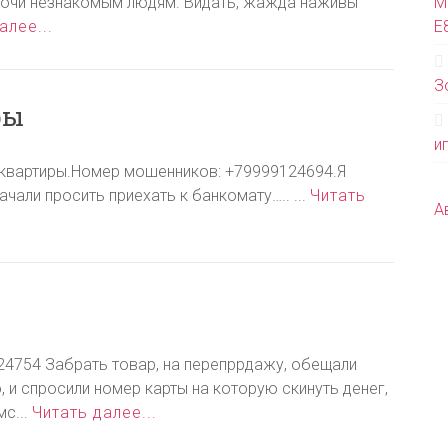
 ночи незнакомым людям. Видать, жажда наживы
М
алее...
Е
З
ры
и
 квартиры.Номер мошенников: +79999124694.Я
али просить приехать к банкомату….. ...
Читать
А
24754 Забрать товар, на перепррдажу, обещали
, и спросили номер карты на которую скинуть денег,
мс...
Читать далее...