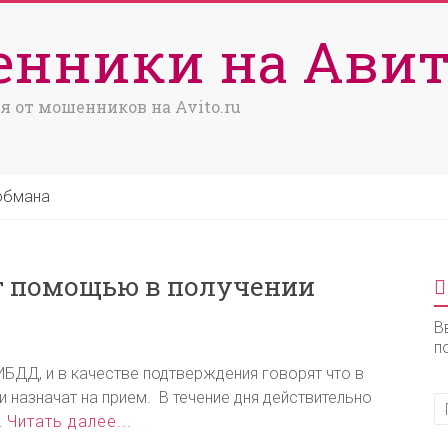
нники на Авит
я от мошенников на Avito.ru
обмана
 помощью в получении
В
п
БДД, и в качестве подтверждения говорят что в
 назначат на прием. В течение дня действительно
.
Читать далее...