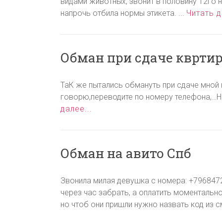
видами животных, звонит в половину 12го
напрочь отбила нормы этикета. ...
Читать д
Обман при сдаче кврти
ТаК же пытались обмануть при сдаче мной
говорю,переводите по номеру телефона,…Нач
далее...
Обман на авито Спб
Звонила милая девушка с номера: +796847
через час забрать, а оплатить моментально
но чтоб они пришли нужно назвать код из с