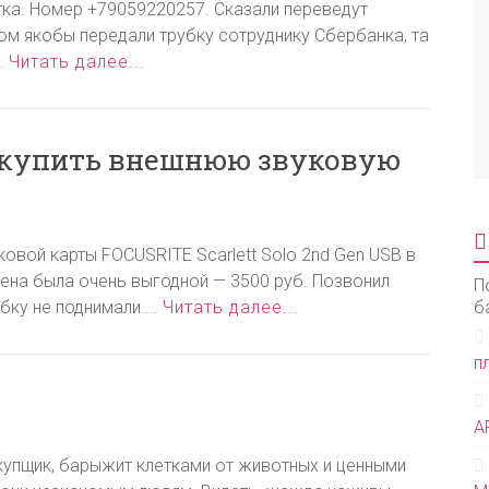
ка. Номер +79059220257. Сказали переведут
том якобы передали трубку сотруднику Сбербанка, та
..
Читать далее...
 купить внешнюю звуковую
вой карты FOCUSRITE Scarlett Solo 2nd Gen USB в
Цена была очень выгодной — 3500 руб. Позвонил
П
ку не поднимали....
Читать далее...
б
п
А
упщик, барыжит клетками от животных и ценными