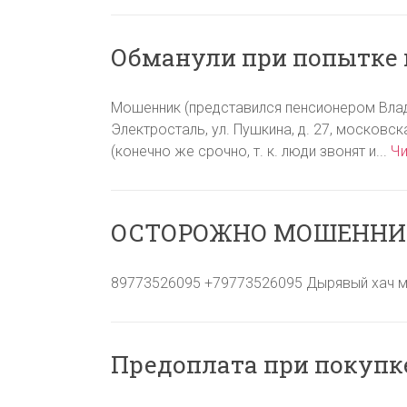
Обманули при попытке 
Мошенник (представился пенсионером Влад
Электросталь, ул. Пушкина, д. 27, московс
(конечно же срочно, т. к. люди звонят и...
Чи
ОСТОРОЖНО МОШЕННИК
89773526095 +79773526095 Дырявый хач мош
Предоплата при покупке