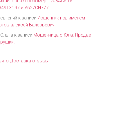
ихайловна ! Госномер Т203АС50 и
849ТХ197 и У627СН777
евгений
к записи
Иошенник под именем
отов алексей Валерьевич
Ольга
к записи
Мошенница с Юла. Продает
грушки.
вито Доставка отзывы