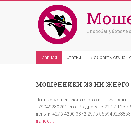
Моше
Способы уберечьс
Главная
Статьи
Добавить случай 
мошенники из ни жнего 
Данные мошенника кто это аргонизовал н
+79049280201 его IP адреса: 5.227.7.125 и 
деньги: 4276 4200 3372 2975 5559492538531
далее...