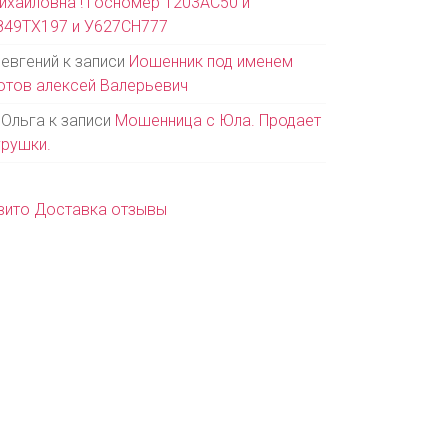
ихайловна ! Госномер Т203АС50 и
849ТХ197 и У627СН777
евгений
к записи
Иошенник под именем
отов алексей Валерьевич
Ольга
к записи
Мошенница с Юла. Продает
грушки.
вито Доставка отзывы