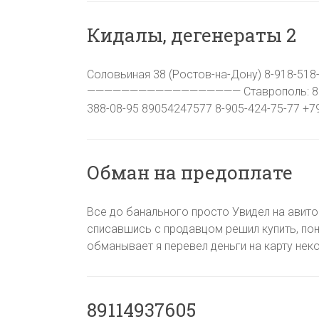
Кидалы, дегенераты 2
Соловьиная 38 (Ростов-на-Дону) 8-918-518
—————————————————— Ставрополь: 89283
388-08-95 89054247577 8-905-424-75-77 +79
Обман на предоплате
Все до банального просто Увидел на авито
списавшись с продавцом решил купить, пон
обманывает я перевел деньги на карту неко
89114937605