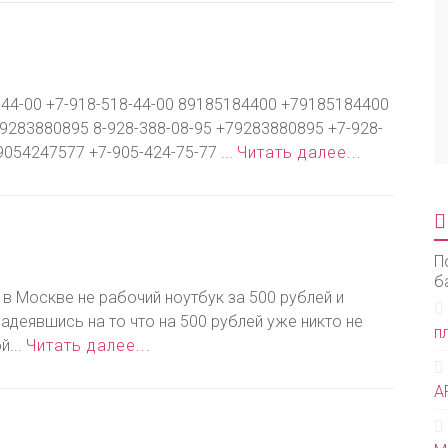
-44-00 +7-918-518-44-00 89185184400 +79185184400
880895 8-928-388-08-95 +79283880895 +7-928-
054247577 +7-905-424-75-77 ...
Читать далее...
П
б
 в Москве не рабочий ноутбук за 500 рублей и
адеявшись на то что на 500 рублей уже никто не
п
й...
Читать далее...
А