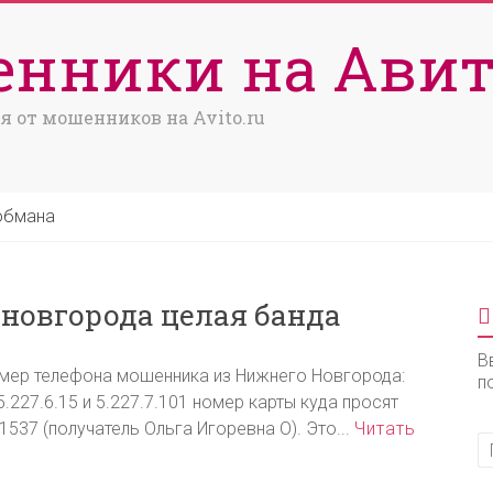
нники на Авит
я от мошенников на Avito.ru
обмана
новгорода целая банда
В
омер телефона мошенника из Нижнего Новгорода:
п
5.227.6.15 и 5.227.7.101 номер карты куда просят
537 (получатель Ольга Игоревна О). Это...
Читать