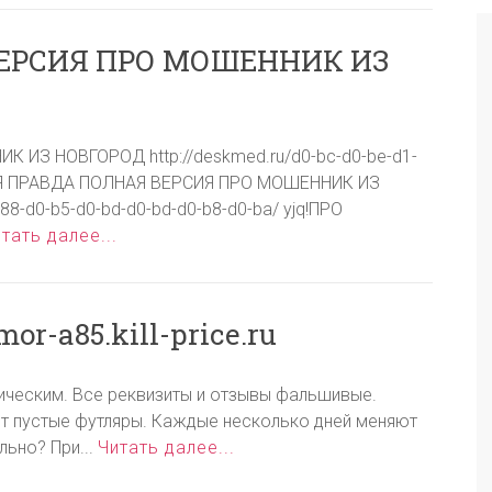
ВЕРСИЯ ПРО МОШЕННИК ИЗ
ИЗ НОВГОРОД http://deskmed.ru/d0-bc-d0-be-d1-
! ВСЯ ПРАВДА ПОЛНАЯ ВЕРСИЯ ПРО МОШЕННИК ИЗ
88-d0-b5-d0-bd-d0-bd-d0-b8-d0-ba/ yjq!ПРО
тать далее...
r-a85.kill-price.ru
енническим. Все реквизиты и отзывы фальшивые.
т пустые футляры. Каждые несколько дней меняют
льно? При...
Читать далее...