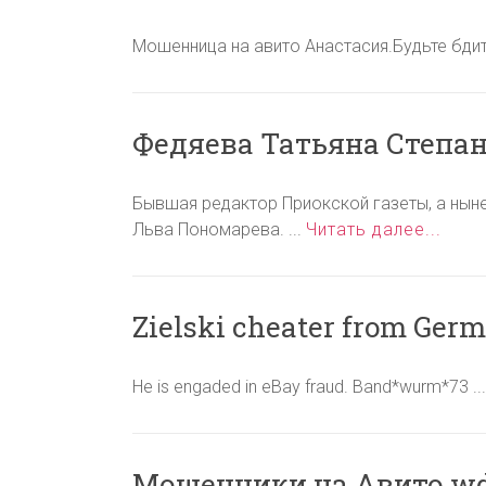
Мошенница на авито Анастасия.Будьте бдит
Федяева Татьяна Степа
Бывшая редактор Приокской газеты, а нын
Льва Пономарева. ...
Читать далее...
Zielski cheater from Ger
He is engaded in eBay fraud. Band*wurm*73 ..
Мошенники на Авито wd-