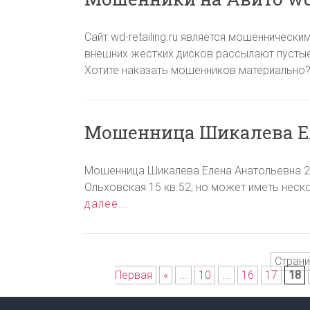
Сайт wd-retailing.ru является мошенническ
внешних жестких дисков рассылают пустые
Хотите наказать мошенников материально? 
Мошенница Шикалева Е
Мошенница Шикалева Елена Анатольевна 23.
Ольховская 15 кв.52, но может иметь неск
далее...
Страни
Первая
«
...
10
...
16
17
18