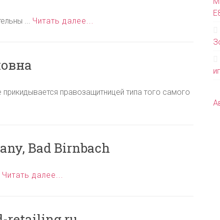
М
Е
ельны ...
Читать далее...
З
новна
и
е прикидывается правозащитницей типа того самого
А
many, Bad Birnbach
.
Читать далее...
retailing.ru