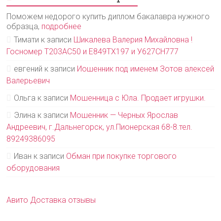
Поможем недорого купить диплом бакалавра нужного
образца,
подробнее
Тимати
к записи
Шикалева Валерия Михайловна !
Госномер Т203АС50 и Е849ТХ197 и У627СН777
евгений
к записи
Иошенник под именем Зотов алексей
Валерьевич
Ольга
к записи
Мошенница с Юла. Продает игрушки.
Элина
к записи
Мошенник — Черных Ярослав
Андреевич, г.Дальнегорск, ул.Пионерская 68-8.тел.
89249386095
Иван
к записи
Обман при покупке торгового
оборудования
Авито Доставка отзывы