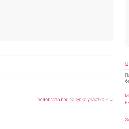
П
б
М
Предоплата при покупке участка к
→
Е
З