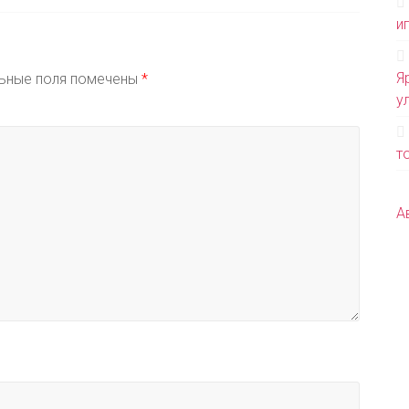
и
Я
ьные поля помечены
*
у
т
А