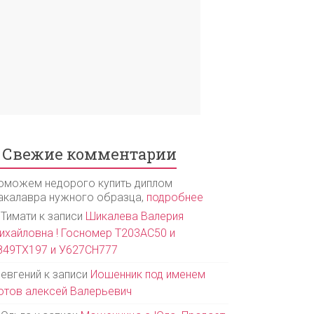
Свежие комментарии
оможем недорого купить диплом
акалавра нужного образца,
подробнее
Тимати
к записи
Шикалева Валерия
ихайловна ! Госномер Т203АС50 и
849ТХ197 и У627СН777
евгений
к записи
Иошенник под именем
отов алексей Валерьевич