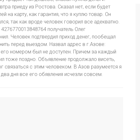
втра приеду из Ростова. Сказал нет, если будет
й на карту, как гарантия, что я куплю товар. Он
ился, так как вроде человек говорил все адекватно.
: 4276770013848764 получатель Олег
онил. Человек подтвердил приход денег, пообещал
нить перед выездом. Назвал адрес в г.Азове:
с его номером был не доступен. Причем за каждый
тил тоже поздно. Объявление продолжало висеть,
мог связаться с этим человеком. В Азов разумеется я
 два дня все его обявления исчезли совсем.