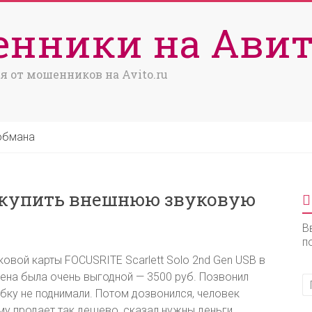
нники на Авит
я от мошенников на Avito.ru
обмана
 купить внешнюю звуковую
В
п
вой карты FOCUSRITE Scarlett Solo 2nd Gen USB в
Цена была очень выгодной — 3500 руб. Позвонил
бку не поднимали. Потом дозвонился, человек
ему продает так дешево, сказал нужны деньги.