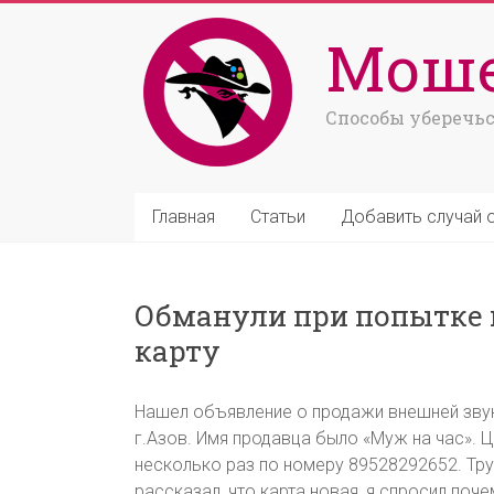
Моше
Способы уберечьс
Главная
Статьи
Добавить случай 
Обманули при попытке
карту
Нашел объявление о продажи внешней звуко
г.Азов. Имя продавца было «Муж на час». 
несколько раз по номеру 89528292652. Тру
рассказал, что карта новая, я спросил поч