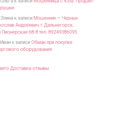
Ольга
к записи
Мошенница с Юла. Продает
грушки.
Элина
к записи
Мошенник — Черных
рослав Андреевич, г.Дальнегорск,
л.Пионерская 68-8.тел. 89249386095
Иван
к записи
Обман при покупке
оргового оборудования
вито Доставка отзывы