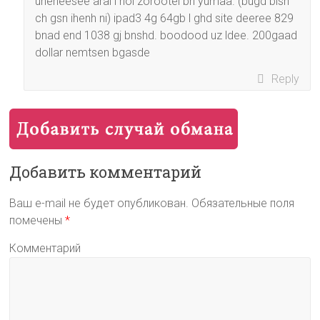
uneneesee arai l hol zorootei bh yumaa. (bugd bish
ch gsn ihenh ni) ipad3 4g 64gb l ghd site deeree 829
bnad end 1038 gj bnshd. boodood uz ldee. 200gaad
dollar nemtsen bgasde
Reply
Добавить комментарий
Ваш e-mail не будет опубликован.
Обязательные поля
помечены
*
Комментарий