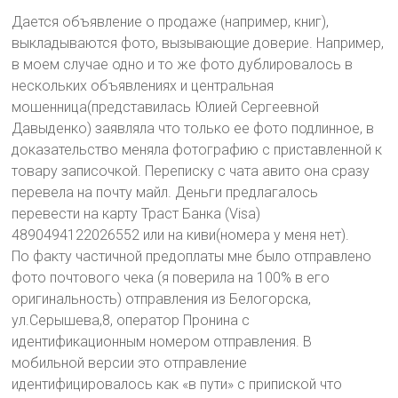
Дается объявление о продаже (например, книг),
выкладываются фото, вызывающие доверие. Например,
в моем случае одно и то же фото дублировалось в
нескольких объявлениях и центральная
мошенница(представилась Юлией Сергеевной
Давыденко) заявляла что только ее фото подлинное, в
доказательство меняла фотографию с приставленной к
товару записочкой. Переписку с чата авито она сразу
перевела на почту майл. Деньги предлагалось
перевести на карту Траст Банка (Visa)
4890494122026552 или на киви(номера у меня нет).
По факту частичной предоплаты мне было отправлено
фото почтового чека (я поверила на 100% в его
оригинальность) отправления из Белогорска,
ул.Серышева,8, оператор Пронина с
идентификационным номером отправления. В
мобильной версии это отправление
идентифицировалось как «в пути» с припиской что