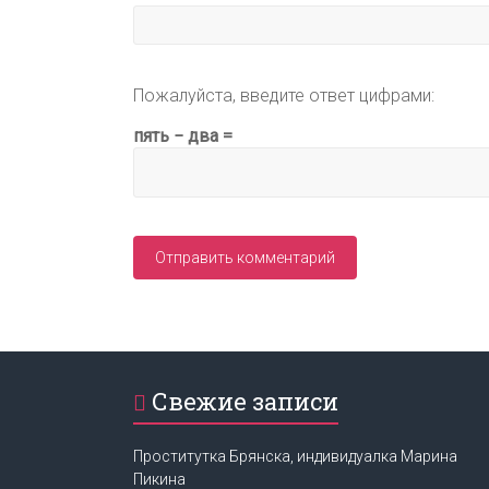
Пожалуйста, введите ответ цифрами:
пять − два =
Свежие записи
Проститутка Брянска, индивидуалка Марина
Пикина