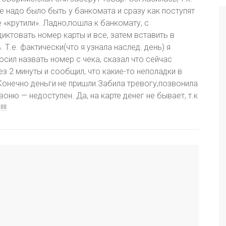
е надо было быть у банкомата и сразу как поступят
е «крутили». Ладно,пошла к банкомату, с
ктовать номер карты и все, затем вставить в
 Т.е. фактически(что я узнала наслед. день) я
сил назвать номер с чека, сказал что сейчас
ез 2 минуты и сообщил, что какие-то неполадки в
 Конечно деньги не пришли.Забила тревогу,позвонила
оню — недоступен. Да, на карте денег не бывает, т.к
!!