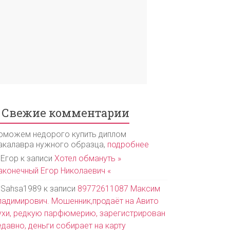
Свежие комментарии
оможем недорого купить диплом
акалавра нужного образца,
подробнее
Егор
к записи
Хотел обмануть »
аконечный Егор Николаевич «
Sahsa1989
к записи
89772611087 Максим
ладимирович. Мошенник,продаёт на Авито
ухи, редкую парфюмерию, зарегистрирован
едавно, деньги собирает на карту