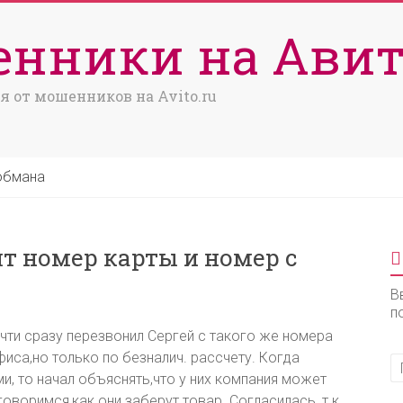
нники на Авит
я от мошенников на Avito.ru
обмана
т номер карты и номер с
В
п
чти сразу перезвонил Сергей с такого же номера
фиса,но только по безналич. рассчету. Когда
и, то начал объяснять,что у них компания может
говоримся,как они заберут товар. Согласилась, т.к.