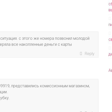
с
в
п
ситуация. с этого же номера позвонил молодой
с
еряла все накопленные деньги с карты
Reply
де
А
39919, представились комиссионным магазином,
ции.
убку.