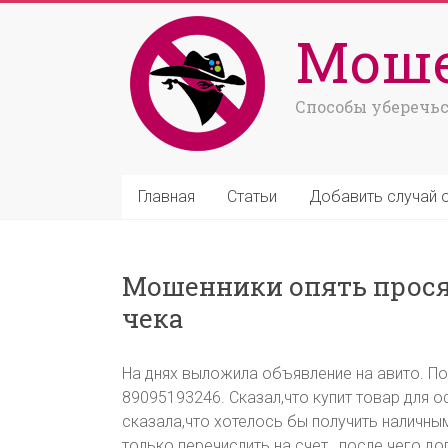
Моше
Способы уберечьс
Главная
Статьи
Добавить случай 
Мошенники опять прося
чека
На днях выложила объявление на авито. По
89095193246. Сказал,что купит товар для о
сказала,что хотелось бы получить наличным
только перечислить на счет , после чего до