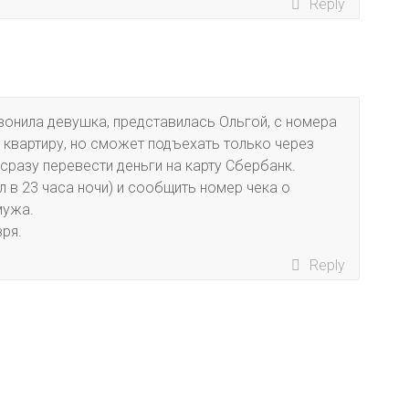
Reply
вонила девушка, представилась Ольгой, с номера
ь квартиру, но сможет подъехать только через
 сразу перевести деньги на карту Сбербанк.
л в 23 часа ночи) и сообщить номер чека о
мужа.
зря.
Reply