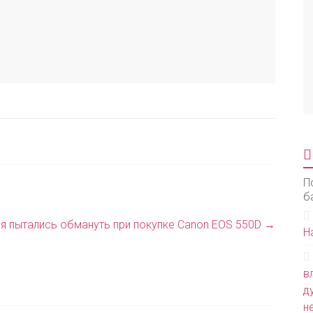
П
б
я пытались обмануть при покупке Canon EOS 550D
→
Н
в
д
н