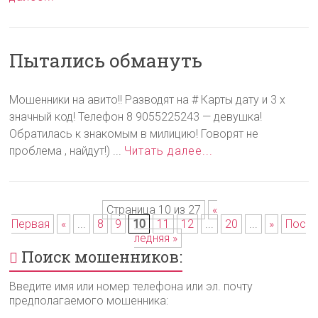
Пытались обмануть
Мошенники на авито!! Разводят на # Карты дату и 3 х
значный код! Телефон 8 9055225243 — девушка!
Обратилась к знакомым в милицию! Говорят не
проблема , найдут!) ...
Читать далее...
Страница 10 из 27
«
Первая
«
...
8
9
10
11
12
...
20
...
»
Пос
ледняя »
Поиск мошенников:
Введите имя или номер телефона или эл. почту
предполагаемого мошенника: