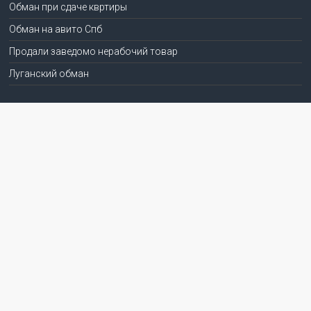
Обман при сдаче квртиры
Обман на авито Спб
Продали заведомо нерабочий товар
Луганский обман