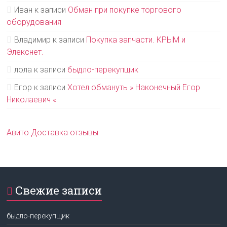
Иван
к записи
Обман при покупке торгового
оборудования
Владимир
к записи
Покупка запчасти. КРЫМ и
Элекснет.
лола
к записи
быдло-перекупщик
Егор
к записи
Хотел обмануть » Наконечный Егор
Николаевич «
Авито Доставка отзывы
Свежие записи
быдло-перекупщик