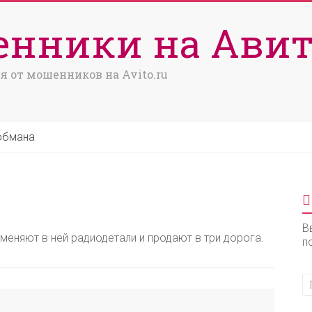
нники на Авит
я от мошенников на Avito.ru
обмана
В
меняют в ней радиодетали и продают в три дорога.
п