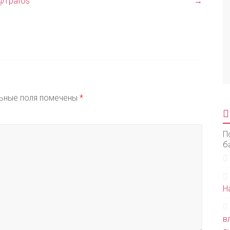
@1pafos
→
ьные поля помечены
*
П
б
Н
в