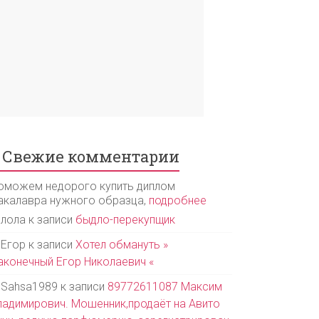
Свежие комментарии
оможем недорого купить диплом
акалавра нужного образца,
подробнее
лола
к записи
быдло-перекупщик
Егор
к записи
Хотел обмануть »
аконечный Егор Николаевич «
Sahsa1989
к записи
89772611087 Максим
ладимирович. Мошенник,продаёт на Авито