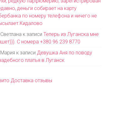
ухи, редкую парфюмерию, зарегистрирован
едавно, деньги собирает на карту
бербанка по номеру телефона и ничего не
ысылает.Кидалово
Светлана
к записи
Теперь из Луганска мне
ишет))). С номера +380 96 239 8770
Мария
к записи
Девушка Аня по поводу
вадебного платья в Луганск
вито Доставка отзывы