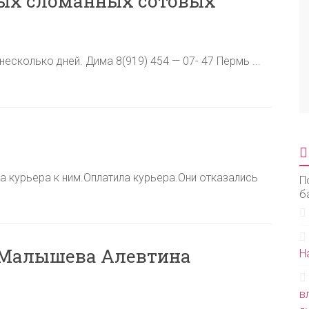
ных сломанных сотовых
есколько дней. Дима 8(919) 454 — 07- 47 Пермь ...
а курьера к ним.Оплатила курьера.Они отказались
П
б
Малышева Алевтина
Н
в