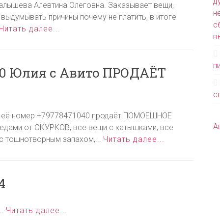
д
алышева Алевтина Олеговна. Заказывает вещи,
н
, выдумывать причины почему не платить, в итоге
с
Читать далее...
в
п
0 Юлия с Авито ПРОДАЁТ
с
 её номер +79778471040 продаёт ПОМОЕШНОЕ
А
следами от ОКУРКОВ, все вещи с катышками, все
тошнотворным запахом,...
Читать далее...
4
..
Читать далее...