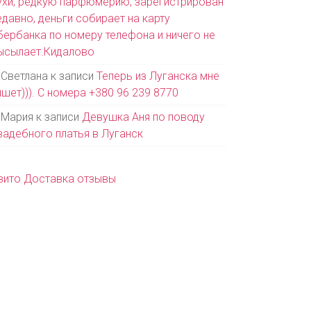
ухи, редкую парфюмерию, зарегистрирован
едавно, деньги собирает на карту
бербанка по номеру телефона и ничего не
ысылает.Кидалово
Светлана
к записи
Теперь из Луганска мне
ишет))). С номера +380 96 239 8770
Мария
к записи
Девушка Аня по поводу
вадебного платья в Луганск
вито Доставка отзывы