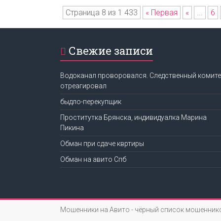
Страница 8 из 1 433
« Первая
«
...
6
Свежие записи
Водоканал проворовался. Следственный комите
отреагировал
быдло-перекупщик
Проститутка Брянска, индивидуалка Марина
Пикина
Обман при сдаче квртиры
Обман на авито Спб
Мошенники на Авито - чёрный список мошенник