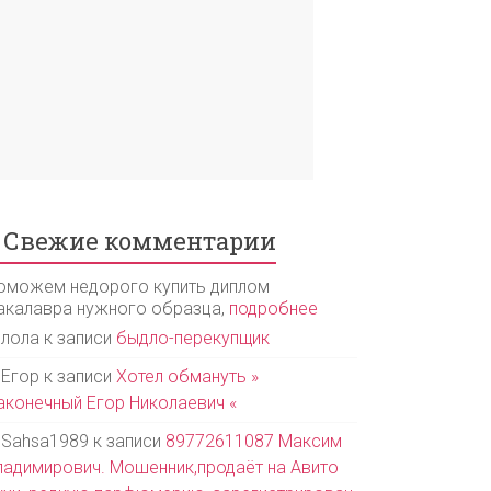
Свежие комментарии
оможем недорого купить диплом
акалавра нужного образца,
подробнее
лола
к записи
быдло-перекупщик
Егор
к записи
Хотел обмануть »
аконечный Егор Николаевич «
Sahsa1989
к записи
89772611087 Максим
ладимирович. Мошенник,продаёт на Авито