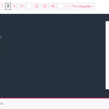
7
8
9
10
...
20
30
40
...
»
Последняя »
т
ов