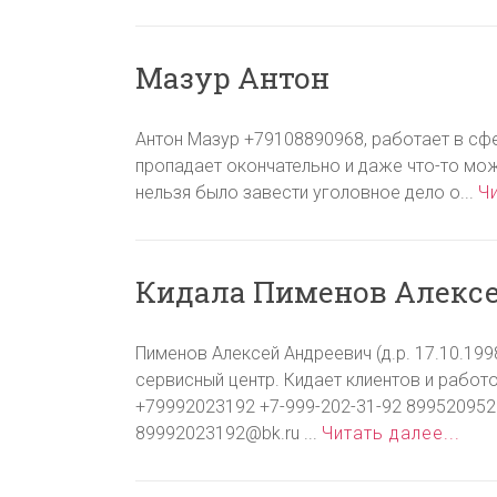
Мазур Антон
Антон Мазур +79108890968, работает в сфе
пропадает окончательно и даже что-то може
нельзя было завести уголовное дело о...
Чи
Кидала Пименов Алексей
Пименов Алексей Андреевич (д.р. 17.10.19
сервисный центр. Кидает клиентов и работо
+79992023192 +7-999-202-31-92 899520952
89992023192@bk.ru
...
Читать далее...