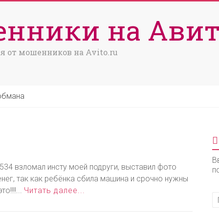
нники на Авит
я от мошенников на Avito.ru
обмана
В
534 взломал инсту моей подруги, выставил фото
п
енег, так как ребёнка сбила машина и срочно нужны
!!!!...
Читать далее...