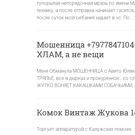
тупорылая непорядочная мразь по имени М
технику, а после отправки начинает гасится
после суток мозгоебания кидает в чс. По...
Мошенница +7977847104
ХЛАМ, а не вещи
Меня Обманула МОШЕННИЦА с Авито Юлия
ТРЯПЬЁ, все в дырках и прокуренное , со 
ЖУТКО ВОНЯЕТ КАКАШКАМИ СОБАЧЬИМИ, с 
Комок Винтаж Жукова 1
Торгует аппаратурой с Калужских помоек. .