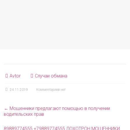
Avtor
Случаи обмана
24.11.2019
Комментариев нет
←
Мошенники предлагают помощью в получении
водительских прав
89889774555 +79889774555 ЛОХОТРОН МОШЕННИКИ