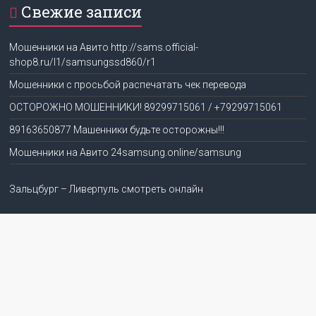
Свежие записи
Мошенники на Авито http://sams.official-
shop8.ru/l1/samsungssd860/r1
Мошенники с просьбой распечатать чек перевода
ОСТОРОЖНО МОШЕННИКИ! 89299715061 / +79299715061
89163650877 Машенники будьте осторожны!!!
Мошенники на Авито 24samsung.online/samsung
Зальцбург – Ливерпуль смотреть онлайн