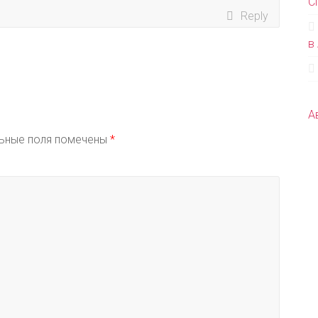
С
Reply
в
А
ьные поля помечены
*