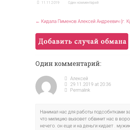
11.11.2019
Один комментарий
←
Кидала Пименов Алексей Андреевич (г. 
Один комментарий:
Алексей
29.11.2019 at 20:36
Permalink
Нанимал нас для работы подсобнтками за
что милицию вызовет обвинит нас в воро
нечего. он еще и на деньги кидает . мужик