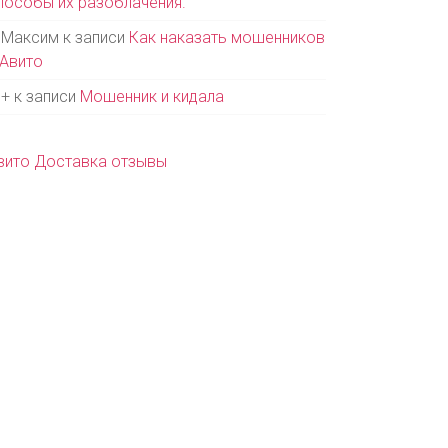
пособы их разоблачения.
Максим
к записи
Как наказать мошенников
 Авито
+
к записи
Мошенник и кидала
вито Доставка отзывы