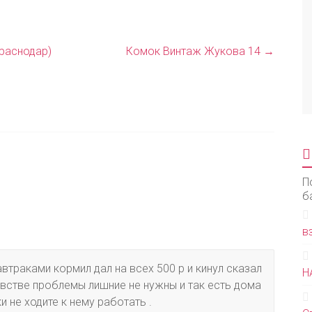
Краснодар)
Комок Винтаж Жукова 14
→
П
б
в
втраками кормил дал на всех 500 р и кинул сказал
Н
встве проблемы лишние не нужны и так есть дома
и не ходите к нему работать .