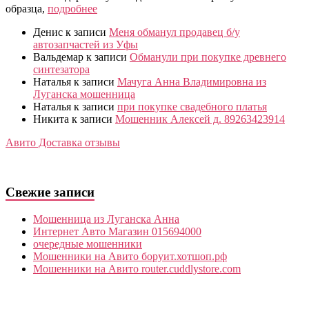
образца,
подробнее
Денис
к записи
Меня обманул продавец б/у
автозапчастей из Уфы
Вальдемар
к записи
Обманули при покупке древнего
синтезатора
Наталья
к записи
Мачуга Анна Владимировна из
Луганска мошенница
Наталья
к записи
при покупке свадебного платья
Никита
к записи
Мошенник Алексей д. 89263423914
Авито Доставка отзывы
Свежие записи
Мошенница из Луганска Анна
Интернет Авто Магазин 015694000
очередные мошенники
Мошенники на Авито боруит.хотшоп.рф
Мошенники на Авито router.cuddlystore.com