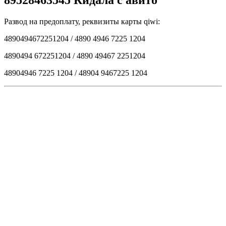
89528463545 Кидала с авито
Развод на предоплату, реквизиты карты qiwi:
4890494672251204 / 4890 4946 7225 1204
4890494 672251204 / 4890 49467 2251204
48904946 7225 1204 / 48904 9467225 1204